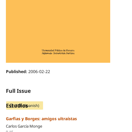
Published:
2006-02-22
Full Issue
Estudios
PDF (Spanish)
Garfias y Borges: amigos ultraístas
Carlos García Monge
9-15