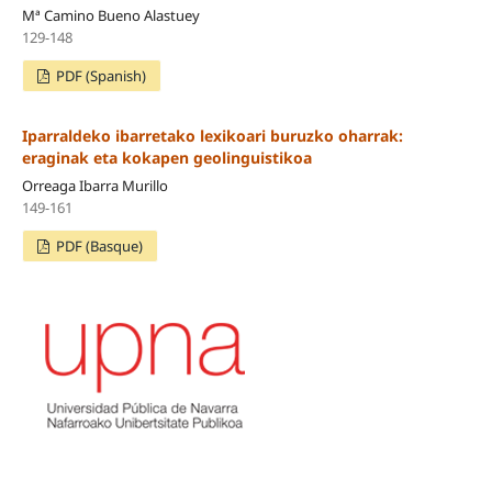
Mª Camino Bueno Alastuey
129-148
PDF (Spanish)
Iparraldeko ibarretako lexikoari buruzko oharrak:
eraginak eta kokapen geolinguistikoa
Orreaga Ibarra Murillo
149-161
PDF (Basque)